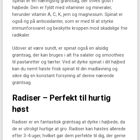
Spinat er en næringsrig grøntsag, der trives godt i
højbede. Den er fyldt med vitaminer og mineraler,
herunder vitamin A, C, K, jern og magnesium. Spinat er
også rig på antioxidanter, som er med til at styrke
immunforsvaret og beskytte kroppen mod skadelige frie
radikaler.
Udover at være sundt, er spinat også en alsidig
grøntsag, der kan bruges i alt fra salater og smoothies
til pastaretter og tærter. Ved at dyrke spinat i dit højbed
kan du nemt høste frisk spinat til din madlavning og
sikre dig en konstant forsyning af denne nærende
grøntsag.
Radiser – Perfekt til hurtig
høst
Radiser er en fantastisk grøntsag at dyrke i højbede, da
de er utroligt hurtige at gro. Radiser kan høstes allerede
efter 3-4 uger, hvilket gør dem perfekte til dig, der gerne