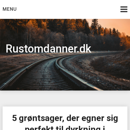
Skip
MENU
to
content
Rustomdanner.dk
5 grøntsager, der egner sig
perfekt til dyrkning i