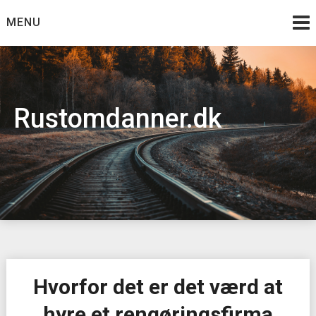
Skip
MENU
to
content
Rustomdanner.dk
Hvorfor det er det værd at
hyre et rengøringsfirma