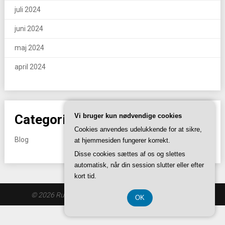
juli 2024
juni 2024
maj 2024
april 2024
Categories
Vi bruger kun nødvendige cookies
Cookies anvendes udelukkende for at sikre,
Blog
at hjemmesiden fungerer korrekt.
Disse cookies sættes af os og slettes
automatisk, når din session slutter eller efter
kort tid.
© 2026 Rustomdanner.dk
| Theme by
SuperbThemes
OK
CVR-Nummer DK374 077 39