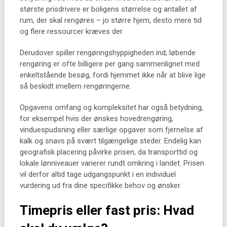
største prisdrivere er boligens størrelse og antallet af
rum, der skal rengøres – jo større hjem, desto mere tid
og flere ressourcer kræves der.
Derudover spiller rengøringshyppigheden ind; løbende
rengøring er ofte billigere per gang sammenlignet med
enkeltstående besøg, fordi hjemmet ikke når at blive lige
så beskidt imellem rengøringerne.
Opgavens omfang og kompleksitet har også betydning,
for eksempel hvis der ønskes hovedrengøring,
vinduespudsning eller særlige opgaver som fjernelse af
kalk og snavs på svært tilgængelige steder. Endelig kan
geografisk placering påvirke prisen, da transporttid og
lokale lønniveauer varierer rundt omkring i landet. Prisen
vil derfor altid tage udgangspunkt i en individuel
vurdering ud fra dine specifikke behov og ønsker.
Timepris eller fast pris: Hvad