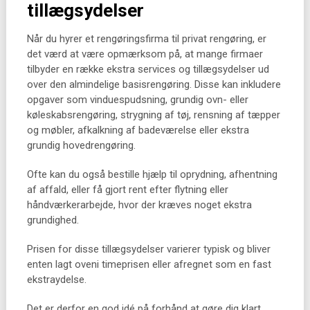
tillægsydelser
Når du hyrer et rengøringsfirma til privat rengøring, er
det værd at være opmærksom på, at mange firmaer
tilbyder en række ekstra services og tillægsydelser ud
over den almindelige basisrengøring. Disse kan inkludere
opgaver som vinduespudsning, grundig ovn- eller
køleskabsrengøring, strygning af tøj, rensning af tæpper
og møbler, afkalkning af badeværelse eller ekstra
grundig hovedrengøring.
Ofte kan du også bestille hjælp til oprydning, afhentning
af affald, eller få gjort rent efter flytning eller
håndværkerarbejde, hvor der kræves noget ekstra
grundighed.
Prisen for disse tillægsydelser varierer typisk og bliver
enten lagt oveni timeprisen eller afregnet som en fast
ekstraydelse.
Det er derfor en god idé på forhånd at gøre dig klart,