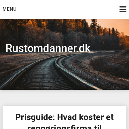
Skip
MENU
to
content
Rustomdanner.dk
Prisguide: Hvad koster et
rengøringsfirma til