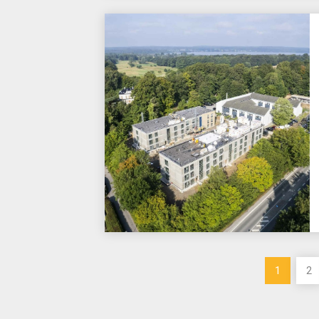
Indlægsinddeling
1
2