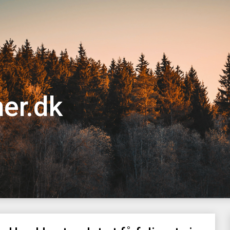
er.dk