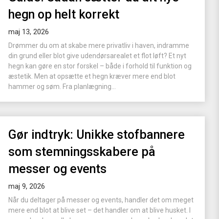
hegn op helt korrekt
maj 13, 2026
Drømmer du om at skabe mere privatliv i haven, indramme
din grund eller blot give udendørsarealet et flot løft? Et nyt
hegn kan gøre en stor forskel – både i forhold til funktion og
æstetik. Men at opsætte et hegn kræver mere end blot
hammer og søm. Fra planlægning...
Gør indtryk: Unikke stofbannere
som stemningsskabere på
messer og events
maj 9, 2026
Når du deltager på messer og events, handler det om meget
mere end blot at blive set – det handler om at blive husket. I