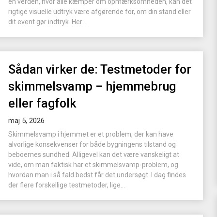
en verden, hvor alle kæmper om opmærksomheden, kan det
rigtige visuelle udtryk være afgørende for, om din stand eller
dit event gør indtryk. Her...
Sådan virker de: Testmetoder for
skimmelsvamp – hjemmebrug
eller fagfolk
maj 5, 2026
Skimmelsvamp i hjemmet er et problem, der kan have
alvorlige konsekvenser for både bygningens tilstand og
beboernes sundhed. Alligevel kan det være vanskeligt at
vide, om man faktisk har et skimmelsvamp-problem, og
hvordan man i så fald bedst får det undersøgt. I dag findes
der flere forskellige testmetoder, lige...