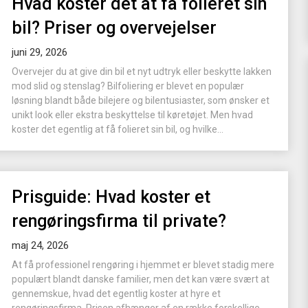
Hvad koster det at få folieret sin
bil? Priser og overvejelser
juni 29, 2026
Overvejer du at give din bil et nyt udtryk eller beskytte lakken
mod slid og stenslag? Bilfoliering er blevet en populær
løsning blandt både bilejere og bilentusiaster, som ønsker et
unikt look eller ekstra beskyttelse til køretøjet. Men hvad
koster det egentlig at få folieret sin bil, og hvilke...
Prisguide: Hvad koster et
rengøringsfirma til private?
maj 24, 2026
At få professionel rengøring i hjemmet er blevet stadig mere
populært blandt danske familier, men det kan være svært at
gennemskue, hvad det egentlig koster at hyre et