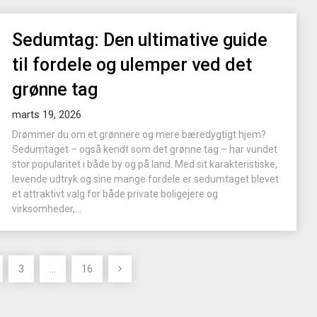
Sedumtag: Den ultimative guide
til fordele og ulemper ved det
grønne tag
marts 19, 2026
Drømmer du om et grønnere og mere bæredygtigt hjem?
Sedumtaget – også kendt som det grønne tag – har vundet
stor popularitet i både by og på land. Med sit karakteristiske,
levende udtryk og sine mange fordele er sedumtaget blevet
et attraktivt valg for både private boligejere og
virksomheder,...
3
…
16