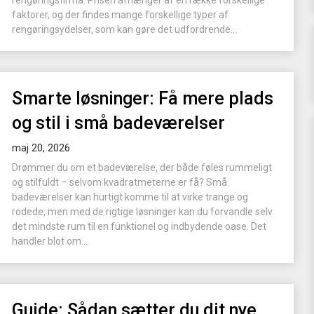
rengøringsfirma. Prisen afhænger af en række forskellige
faktorer, og der findes mange forskellige typer af
rengøringsydelser, som kan gøre det udfordrende...
Smarte løsninger: Få mere plads
og stil i små badeværelser
maj 20, 2026
Drømmer du om et badeværelse, der både føles rummeligt
og stilfuldt – selvom kvadratmeterne er få? Små
badeværelser kan hurtigt komme til at virke trange og
rodede, men med de rigtige løsninger kan du forvandle selv
det mindste rum til en funktionel og indbydende oase. Det
handler blot om...
Guide: Sådan sætter du dit nye