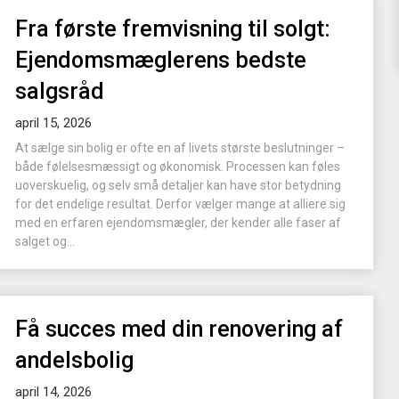
Fra første fremvisning til solgt:
Ejendomsmæglerens bedste
salgsråd
april 15, 2026
At sælge sin bolig er ofte en af livets største beslutninger –
både følelsesmæssigt og økonomisk. Processen kan føles
uoverskuelig, og selv små detaljer kan have stor betydning
for det endelige resultat. Derfor vælger mange at alliere sig
med en erfaren ejendomsmægler, der kender alle faser af
salget og...
Få succes med din renovering af
andelsbolig
april 14, 2026