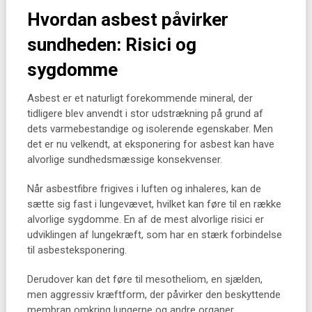
Hvordan asbest påvirker
sundheden: Risici og
sygdomme
Asbest er et naturligt forekommende mineral, der
tidligere blev anvendt i stor udstrækning på grund af
dets varmebestandige og isolerende egenskaber. Men
det er nu velkendt, at eksponering for asbest kan have
alvorlige sundhedsmæssige konsekvenser.
Når asbestfibre frigives i luften og inhaleres, kan de
sætte sig fast i lungevævet, hvilket kan føre til en række
alvorlige sygdomme. En af de mest alvorlige risici er
udviklingen af lungekræft, som har en stærk forbindelse
til asbesteksponering.
Derudover kan det føre til mesotheliom, en sjælden,
men aggressiv kræftform, der påvirker den beskyttende
membran omkring lungerne og andre organer.