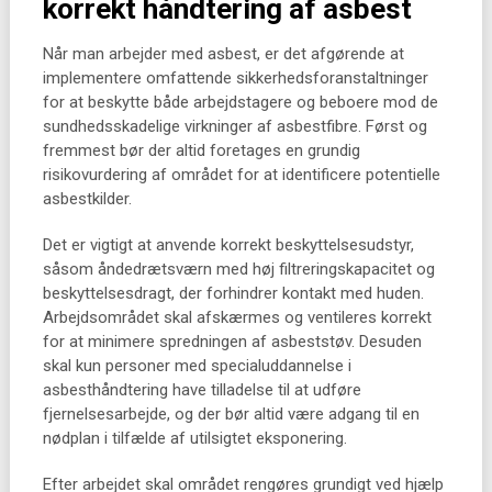
korrekt håndtering af asbest
Når man arbejder med asbest, er det afgørende at
implementere omfattende sikkerhedsforanstaltninger
for at beskytte både arbejdstagere og beboere mod de
sundhedsskadelige virkninger af asbestfibre. Først og
fremmest bør der altid foretages en grundig
risikovurdering af området for at identificere potentielle
asbestkilder.
Det er vigtigt at anvende korrekt beskyttelsesudstyr,
såsom åndedrætsværn med høj filtreringskapacitet og
beskyttelsesdragt, der forhindrer kontakt med huden.
Arbejdsområdet skal afskærmes og ventileres korrekt
for at minimere spredningen af asbeststøv. Desuden
skal kun personer med specialuddannelse i
asbesthåndtering have tilladelse til at udføre
fjernelsesarbejde, og der bør altid være adgang til en
nødplan i tilfælde af utilsigtet eksponering.
Efter arbejdet skal området rengøres grundigt ved hjælp