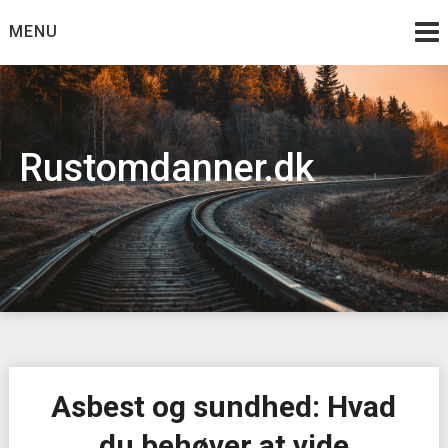
Skip
MENU
to
content
Rustomdanner.dk
Asbest og sundhed: Hvad
du behøver at vide