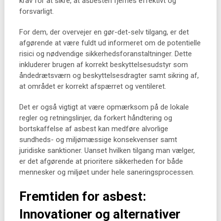
krav for at sikre, at asbesten fjernes effektivt og
forsvarligt.
For dem, der overvejer en gør-det-selv tilgang, er det
afgørende at være fuldt ud informeret om de potentielle
risici og nødvendige sikkerhedsforanstaltninger. Dette
inkluderer brugen af korrekt beskyttelsesudstyr som
åndedrætsværn og beskyttelsesdragter samt sikring af,
at området er korrekt afspærret og ventileret.
Det er også vigtigt at være opmærksom på de lokale
regler og retningslinjer, da forkert håndtering og
bortskaffelse af asbest kan medføre alvorlige
sundheds- og miljømæssige konsekvenser samt
juridiske sanktioner. Uanset hvilken tilgang man vælger,
er det afgørende at prioritere sikkerheden for både
mennesker og miljøet under hele saneringsprocessen.
Fremtiden for asbest:
Innovationer og alternativer