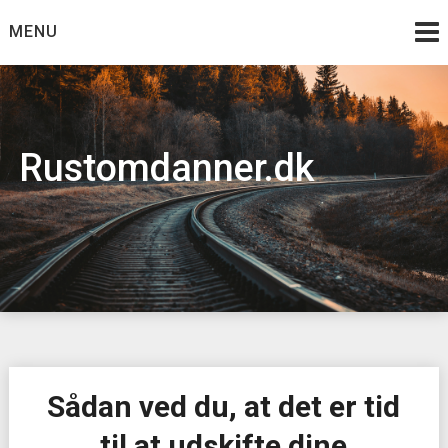
Skip
MENU
to
content
Rustomdanner.dk
Sådan ved du, at det er tid
til at udskifte dine