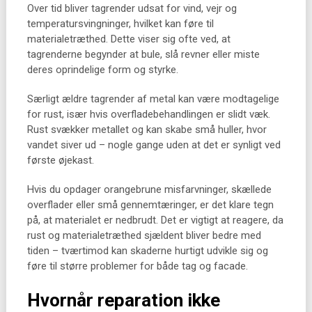
Over tid bliver tagrender udsat for vind, vejr og
temperatursvingninger, hvilket kan føre til
materialetræthed. Dette viser sig ofte ved, at
tagrenderne begynder at bule, slå revner eller miste
deres oprindelige form og styrke.
Særligt ældre tagrender af metal kan være modtagelige
for rust, især hvis overfladebehandlingen er slidt væk.
Rust svækker metallet og kan skabe små huller, hvor
vandet siver ud – nogle gange uden at det er synligt ved
første øjekast.
Hvis du opdager orangebrune misfarvninger, skællede
overflader eller små gennemtæringer, er det klare tegn
på, at materialet er nedbrudt. Det er vigtigt at reagere, da
rust og materialetræthed sjældent bliver bedre med
tiden – tværtimod kan skaderne hurtigt udvikle sig og
føre til større problemer for både tag og facade.
Hvornår reparation ikke